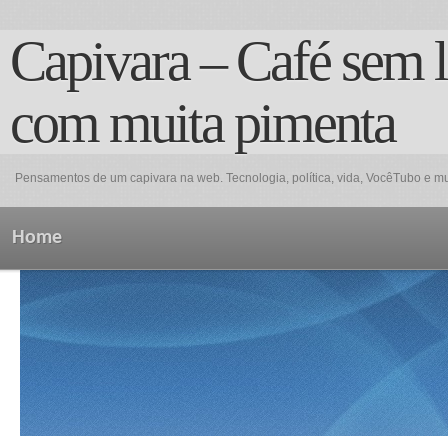
Capivara – Café sem l
com muita pimenta
Pensamentos de um capivara na web. Tecnologia, política, vida, VocêTubo e mu
Home