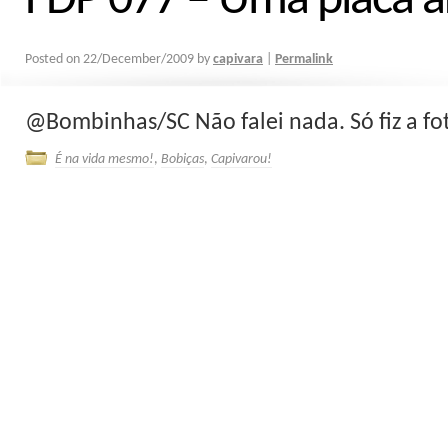
FDP 077 – Uma placa a
Posted on
22/December/2009
by
capivara
|
Permalink
@Bombinhas/SC Não falei nada. Só fiz a fo
É na vida mesmo!
,
Bobiças
,
Capivarou!