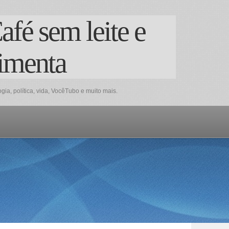
afé sem leite e
imenta
a, política, vida, VocêTubo e muito mais.