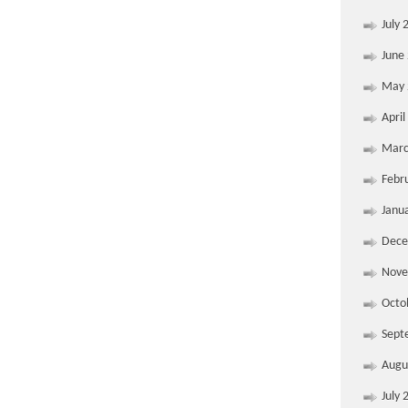
July 
June
May 
April
Marc
Febr
Janu
Dece
Nove
Octo
Sept
Augu
July 