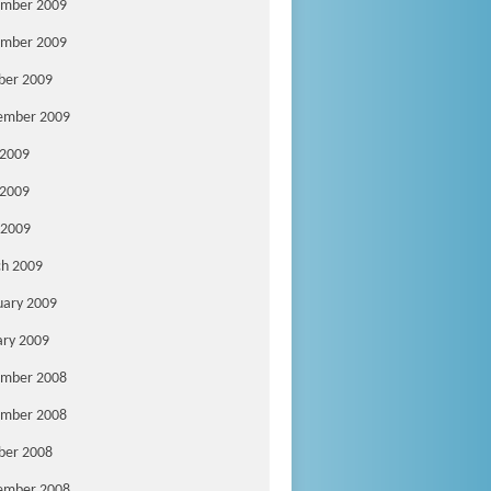
mber 2009
mber 2009
ber 2009
ember 2009
 2009
2009
 2009
h 2009
uary 2009
ary 2009
mber 2008
mber 2008
ber 2008
ember 2008