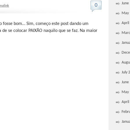
June
0
malink
May 
April
 fosse bom… Sim, começo este post dando um
a de se colocar PAIXÃO naquilo que se faz. Na maior
Marc
Janu
Dece
Augu
July 
June
May 
April
Febr
Janu