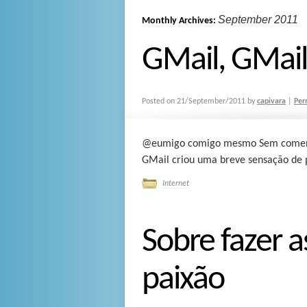
September 2011
Monthly Archives:
GMail, GMail
Posted on
21/September/2011
by
capivara
|
Per
@eumigo comigo mesmo Sem comenári
GMail criou uma breve sensação de p
Internet
Sobre fazer a
paixão