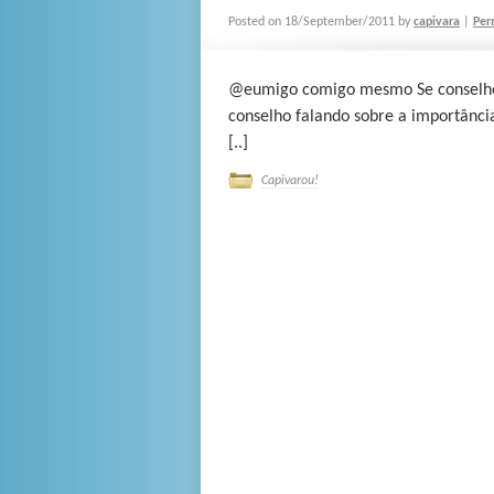
Posted on
18/September/2011
by
capivara
|
Per
@eumigo comigo mesmo Se conselho
conselho falando sobre a importânci
[..]
Capivarou!