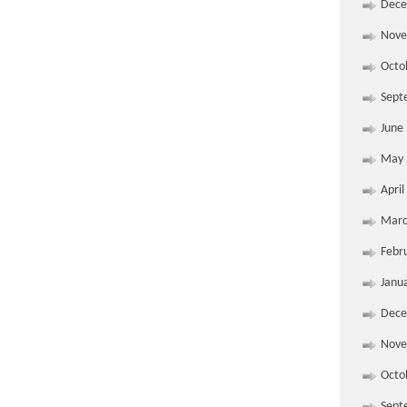
Dece
Nove
Octo
Sept
June
May 
April
Marc
Febr
Janu
Dece
Nove
Octo
Sept