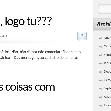
, logo tu???
Archi
3
malink
Nove
Octo
os. Não, não dá pra não comentar: ficar sem o
Sept
ânico – Das mensagens ao cadastro de contatos, [..]
Janu
Dece
Octo
s coisas com
Sept
Augu
July 